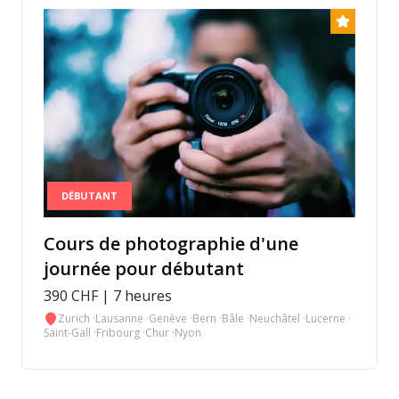
DÉBUTANT
Cours de photographie d'une
journée pour débutant
390 CHF | 7 heures
Zurich
·
Lausanne
·
Genève
·
Bern
·
Bâle
·
Neuchâtel
·
Lucerne
·
Saint-Gall
·
Fribourg
·
Chur
·
Nyon