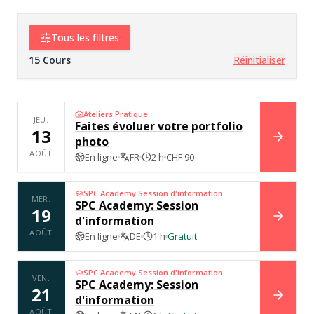
Tous les filtres
15
Cours
Réinitialiser
Ateliers Pratique
JEU.
Faites évoluer votre portfolio
13
photo
RÉSER
AOÛT
En ligne
FR
2 h
CHF 90
SPC Academy Session d'information
MER.
SPC Academy: Session
19
d'information
RÉSER
AOÛT
En ligne
DE
1 h
Gratuit
SPC Academy Session d'information
VEN.
SPC Academy: Session
21
d'information
RÉSER
AOÛT