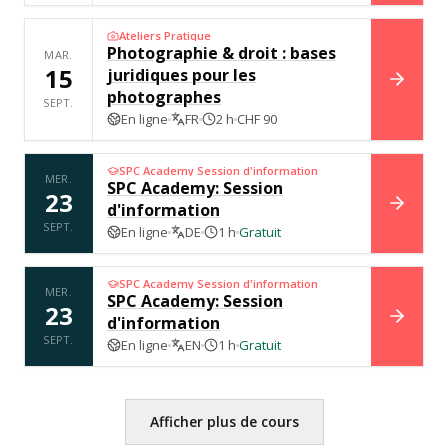
Ateliers Pratique
Photographie & droit : bases
MAR.
15
juridiques pour les
RÉSER
photographes
SEPT.
En ligne
FR
2 h
CHF 90
SPC Academy Session d'information
MER.
SPC Academy: Session
23
d'information
RÉSER
SEPT.
En ligne
DE
1 h
Gratuit
SPC Academy Session d'information
MER.
SPC Academy: Session
23
d'information
RÉSER
SEPT.
En ligne
EN
1 h
Gratuit
Afficher plus de cours