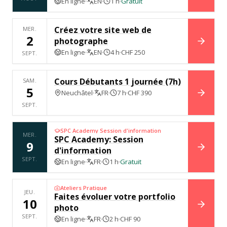
En ligne
EN
1 h
Gratuit
Créez votre site web de
MER.
2
photographe
RÉSER
En ligne
EN
4 h
CHF 250
SEPT.
Cours Débutants 1 journée (7h)
SAM.
5
Neuchâtel
FR
7 h
CHF 390
RÉSER
SEPT.
SPC Academy Session d'information
MER.
SPC Academy: Session
9
d'information
RÉSER
SEPT.
En ligne
FR
1 h
Gratuit
Ateliers Pratique
JEU.
Faites évoluer votre portfolio
10
photo
RÉSER
SEPT.
En ligne
FR
2 h
CHF 90