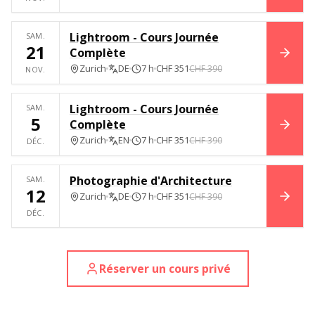
Lightroom - Cours Journée
SAM.
21
Complète
RÉSE
Zurich
DE
7 h
CHF 351
CHF 390
NOV.
Lightroom - Cours Journée
SAM.
5
Complète
RÉSE
Zurich
EN
7 h
CHF 351
CHF 390
DÉC.
Photographie d'Architecture
SAM.
12
Zurich
DE
7 h
CHF 351
CHF 390
RÉSE
DÉC.
Réserver un cours privé