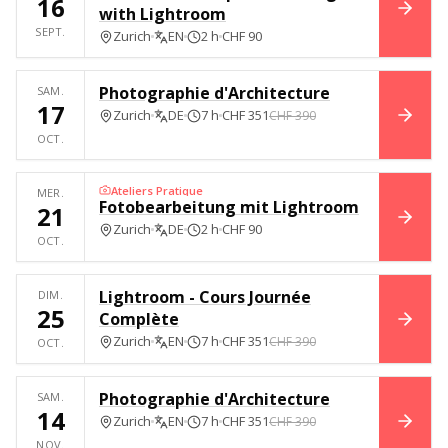
16
with Lightroom
RÉSE
SEPT.
Zurich
EN
2 h
CHF 90
Photographie d'Architecture
SAM.
17
Zurich
DE
7 h
CHF 351
CHF 390
RÉSE
OCT.
Ateliers Pratique
MER.
Fotobearbeitung mit Lightroom
21
RÉSE
Zurich
DE
2 h
CHF 90
OCT.
Lightroom - Cours Journée
DIM.
25
Complète
RÉSE
Zurich
EN
7 h
CHF 351
CHF 390
OCT.
Photographie d'Architecture
SAM.
14
Zurich
EN
7 h
CHF 351
CHF 390
RÉSE
NOV.