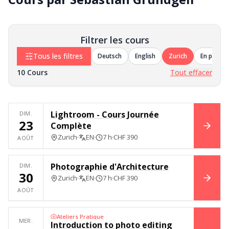
Filtrer les cours
Tous les filtres
Deutsch
English
Zurich
En présen
10
Cours
Tout effacer
Lightroom - Cours Journée
DIM.
23
Complète
RÉSE
Zurich
EN
7 h
CHF 390
AOÛT
Photographie d'Architecture
DIM.
30
Zurich
EN
7 h
CHF 390
RÉSE
AOÛT
Ateliers Pratique
MER.
Introduction to photo editing