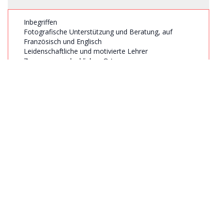
Inbegriffen
Fotografische Unterstützung und Beratung, auf
Französisch und Englisch
Leidenschaftliche und motivierte Lehrer
Zugang zu unglaublichen Orten
Einzigartige Fotomöglichkeiten
Privater Transport während der gesamten Reise
8 Übernachtungen in schönen Hotels mit
Swimmingpools.
Frühstück
Inlandsflug (Bangkok -> Chiang Mai, Chiang Rai ->
Bangkok)
Nicht inbegriffen
Flüge zum und vom Flughafen Bangkok
Mittagessen, Abendessen und Getränke
Persönliche Ausgaben wie Souvenirs, Wäsche,
Reise-/Kranken-/Rücktrittsversicherung (die wir
empfehlen)