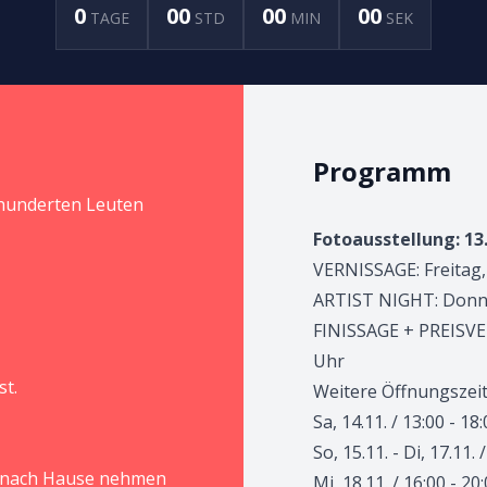
0
00
00
00
TAGE
STD
MIN
SEK
Programm
 hunderten Leuten
Fotoausstellung: 13
VERNISSAGE: Freitag,
ARTIST NIGHT: Donner
FINISSAGE + PREISVE
Uhr
st.
Weitere Öffnungszeit
Sa, 14.11. / 13:00 - 18
So, 15.11. - Di, 17.11.
it nach Hause nehmen
Mi, 18.11. / 16:00 - 20