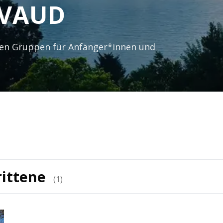
 VAUD
inen Gruppen für Anfänger*innen und
rittene
(
1
)