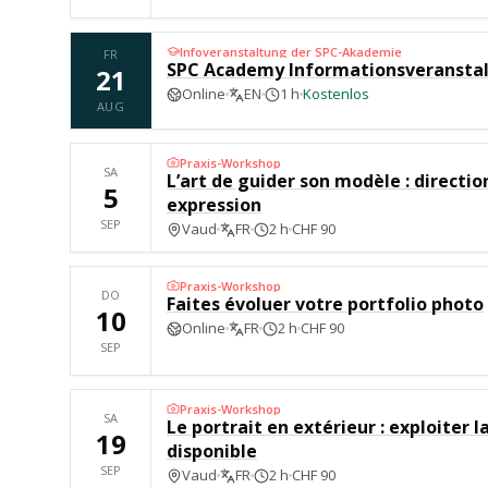
Infoveranstaltung der SPC-Akademie
FR
SPC Academy Informationsveransta
21
Online
EN
1 h
Kostenlos
AUG
Praxis-Workshop
SA
L’art de guider son modèle : directio
5
expression
SEP
Vaud
FR
2 h
CHF 90
Praxis-Workshop
DO
Faites évoluer votre portfolio photo
10
Online
FR
2 h
CHF 90
SEP
Praxis-Workshop
SA
Le portrait en extérieur : exploiter l
19
disponible
SEP
Vaud
FR
2 h
CHF 90