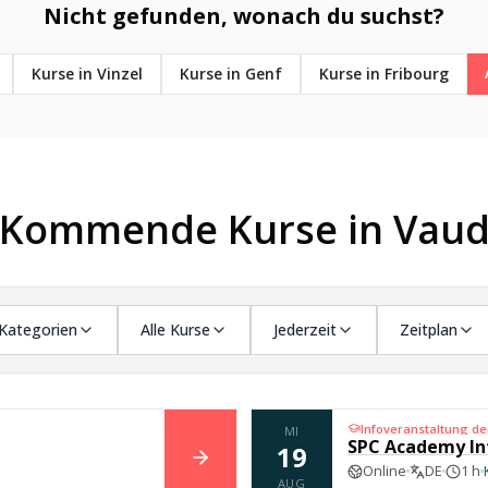
Nicht gefunden, wonach du suchst?
Kurse in Vinzel
Kurse in Genf
Kurse in Fribourg
Kommende Kurse in Vau
 Kategorien
Alle Kurse
Jederzeit
Zeitplan
Infoveranstaltung d
MI
SPC Academy In
19
BUCHEN
Online
DE
1 h
AUG