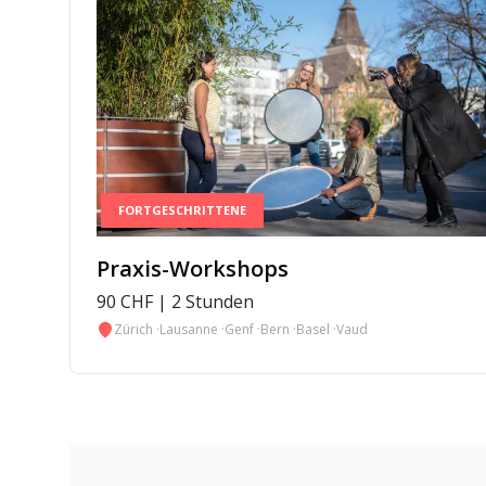
FORTGESCHRITTENE
Praxis-Workshops
90 CHF | 2 Stunden
Zürich
·
Lausanne
·
Genf
·
Bern
·
Basel
·
Vaud