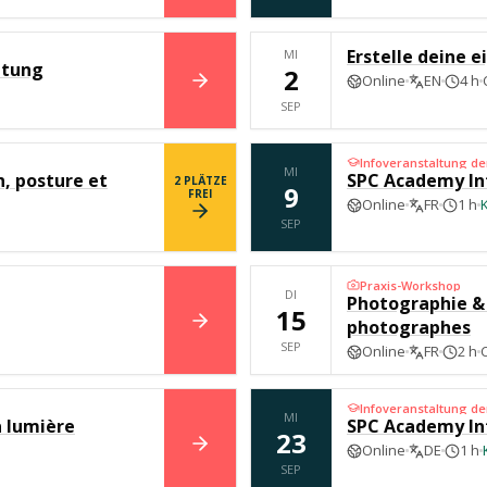
Erstelle deine 
MI
ltung
2
Online
EN
4 h
BUCHEN
SEP
Infoveranstaltung d
MI
n, posture et
SPC Academy In
2
PLÄTZE
9
FREI
Online
FR
1 h
BUCHEN
SEP
Praxis-Workshop
DI
Photographie & d
15
photographes
BUCHEN
SEP
Online
FR
2 h
Infoveranstaltung d
MI
a lumière
SPC Academy In
23
Online
DE
1 h
BUCHEN
SEP